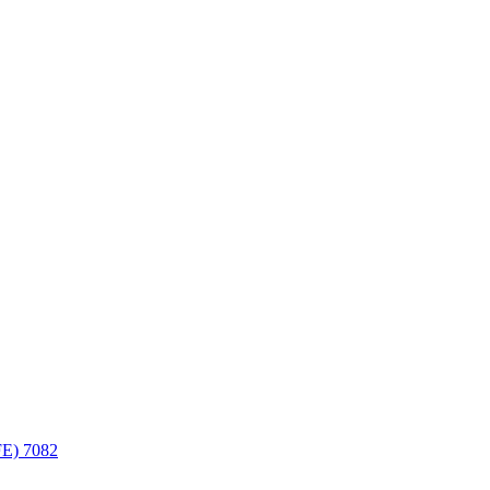
FE)
7082