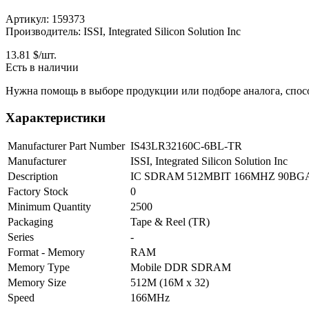
Артикул: 159373
Производитель: ISSI, Integrated Silicon Solution Inc
13.81
$/шт.
Есть в наличии
Нужна помощь в выборе продукции или подборе аналога, спос
Характеристики
Manufacturer Part Number
IS43LR32160C-6BL-TR
Manufacturer
ISSI, Integrated Silicon Solution Inc
Description
IC SDRAM 512MBIT 166MHZ 90B
Factory Stock
0
Minimum Quantity
2500
Packaging
Tape & Reel (TR)
Series
-
Format - Memory
RAM
Memory Type
Mobile DDR SDRAM
Memory Size
512M (16M x 32)
Speed
166MHz