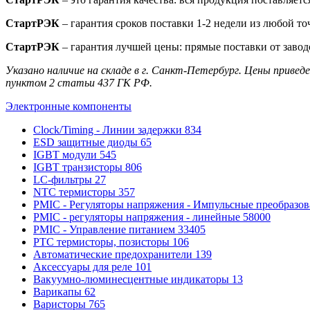
СтартРЭК
– гарантия сроков поставки 1-2 недели из любой то
СтартРЭК
– гарантия лучшей цены: прямые поставки от завод
Указано наличие на складе в г. Санкт-Петербург. Цены приве
пунктом 2 статьи 437 ГК РФ.
Электронные компоненты
Clock/Timing - Линии задержки
834
ESD защитные диоды
65
IGBT модули
545
IGBT транзисторы
806
LC-фильтры
27
NTC термисторы
357
PMIC - Регуляторы напряжения - Импульсные преобразо
PMIC - регуляторы напряжения - линейные
58000
PMIC - Управление питанием
33405
PTC термисторы, позисторы
106
Автоматические предохранители
139
Аксессуары для реле
101
Вакуумно-люминесцентные индикаторы
13
Варикапы
62
Варисторы
765