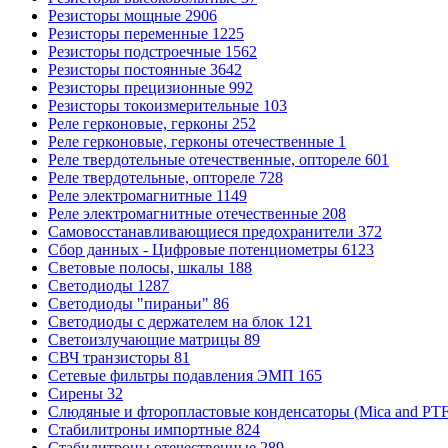
Резисторы мощные
2906
Резисторы переменные
1225
Резисторы подстроечные
1562
Резисторы постоянные
3642
Резисторы прецизионные
992
Резисторы токоизмерительные
103
Реле герконовые, герконы
252
Реле герконовые, герконы отечественные
1
Реле твердотельные отечественные, оптореле
601
Реле твердотельные, оптореле
728
Реле электромагнитные
1149
Реле электромагнитные отечественные
208
Самовосстанавливающиеся предохранители
372
Сбор данных - Цифровые потенциометры
6123
Световые полосы, шкалы
188
Светодиоды
1287
Светодиоды "пираньи"
86
Светодиоды с держателем на блок
121
Светоизлучающие матрицы
89
СВЧ транзисторы
81
Сетевые фильтры подавления ЭМП
165
Сирены
32
Слюдяные и фторопластовые конденсаторы (Mica and PT
Стабилитроны импортные
824
Стабилитроны отечественные
289