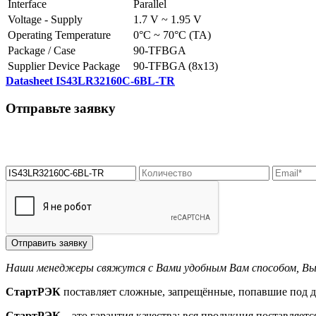
Interface
Parallel
Voltage - Supply
1.7 V ~ 1.95 V
Operating Temperature
0°C ~ 70°C (TA)
Package / Case
90-TFBGA
Supplier Device Package
90-TFBGA (8x13)
Datasheet IS43LR32160C-6BL-TR
Отправьте заявку
Отправить заявку
Наши менеджеры свяжутся с Вами удобным Вам способом, Вы с
СтартРЭК
поставляет сложные, запрещённые, попавшие под д
СтартРЭК
– это гарантия качества: вся продукция поставляет