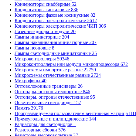
Конденсаторы снабберные
52
Конденсаторы танталовые
836
Конденсаторы фазовые косинусные
82
Конденсаторы электролитические
2612
Конденсаторы электролитические ЧИП
306
Лазерные диоды и модули
20
Лампы индикаторные
204
Лампы накаливания миниатюрные
207
Лампы неоновые
8
Лампы светодиодные миниатюрные
25
Микроконтроллеры
59346
Микроконтроллеры или модули микропроцессора
672
Микросхемы импортные разные
22759
Микросхемы отечественные разные
2724
Микрофоны
40
Оптоволоконные трансиверы
26
Оптопары, оптроны импортные
846
Оптопары, оптроны отечественные
95
Осветительные светодиоды
157
Память
39176
Программируемая пользователем вентильная матрица 
Прямоугольные и цилиндрические
144
Радиаторы для светодиодов
1
Резисторные сборки
576
Резисторы высоковольтные
37