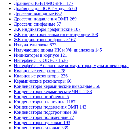
Драйверы IGBT/MOSFET
177
Драйверы для IGBT модулей
60
Дроссели выводные
682
Дроссели подавления ЭМП
269
Дроссели синфазные
57
ЖК индикаторы графические
107
ЖК индикаторы знакосинтезирующие
108
ЖК индикаторы цифровые
167
Излучатели звука
673
Излучающие диоды ИК и УФ диапазона
145
Индикаторы в корпусе
121
Интерфейс - CODECs
1536
Интерфейс - Аналоговые коммутаторы, мультиплексоры,
Кварцевые генераторы
78
Кварцевые резонаторы
236
Керамические резонаторы
66
Конденсаторы керамические выводные
356
Конденсаторы керамические ЧИП
1183
Конденсаторы ниобиевые
5
Конденсаторы пленочные
1167
Конденсаторы подавления ЭМП
143
Конденсаторы подстроечные
89
Конденсаторы полимерные
77
Конденсаторы пусковые
193
Конденсаторы силовые
339