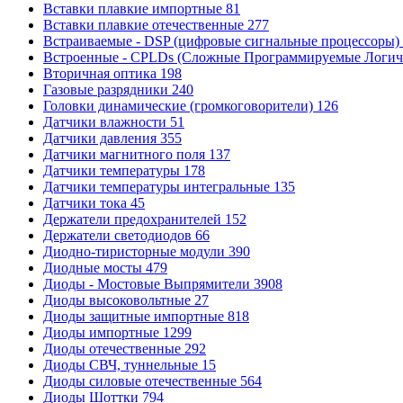
Вставки плавкие импортные
81
Вставки плавкие отечественные
277
Встраиваемые - DSP (цифровые сигнальные процессоры)
Встроенные - CPLDs (Сложные Программируемые Логиче
Вторичная оптика
198
Газовые разрядники
240
Головки динамические (громкоговорители)
126
Датчики влажности
51
Датчики давления
355
Датчики магнитного поля
137
Датчики температуры
178
Датчики температуры интегральные
135
Датчики тока
45
Держатели предохранителей
152
Держатели светодиодов
66
Диодно-тиристорные модули
390
Диодные мосты
479
Диоды - Мостовые Выпрямители
3908
Диоды высоковольтные
27
Диоды защитные импортные
818
Диоды импортные
1299
Диоды отечественные
292
Диоды СВЧ, туннельные
15
Диоды силовые отечественные
564
Диоды Шоттки
794