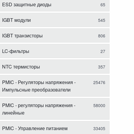
ESD защитные диоды
65
IGBT модули
545
IGBT транзисторы
806
LC-фильтры
27
NTC термисторы
357
PMIC - Регуляторы напряжения -
25476
Импульсные преобразователи
PMIC - регуляторы напряжения -
58000
линейные
PMIC - Управление питанием
33405