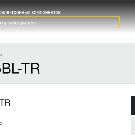
иоэлектронных компонентов
Ь
5BL-TR
-TR
c