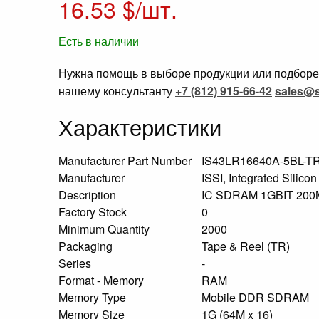
16.53
$/шт.
Есть в наличии
Нужна помощь в выборе продукции или подборе 
нашему консультанту
+7 (812) 915-66-42
sales@s
Характеристики
Manufacturer Part Number
IS43LR16640A-5BL-T
Manufacturer
ISSI, Integrated Silicon
Description
IC SDRAM 1GBIT 20
Factory Stock
0
Minimum Quantity
2000
Packaging
Tape & Reel (TR)
Series
-
Format - Memory
RAM
Memory Type
Mobile DDR SDRAM
Memory Size
1G (64M x 16)