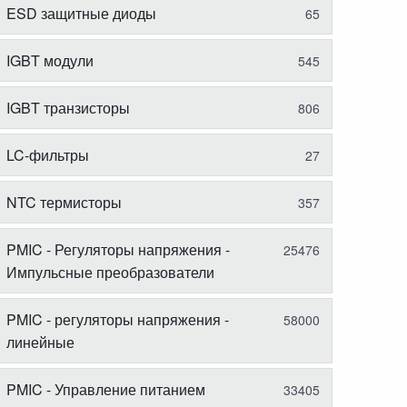
ESD защитные диоды
65
IGBT модули
545
IGBT транзисторы
806
LC-фильтры
27
NTC термисторы
357
PMIC - Регуляторы напряжения -
25476
Импульсные преобразователи
PMIC - регуляторы напряжения -
58000
линейные
PMIC - Управление питанием
33405