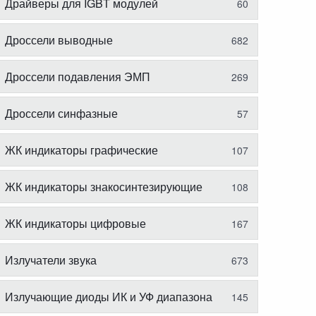
Драйверы для IGBT модулей
60
Дроссели выводные
682
Дроссели подавления ЭМП
269
Дроссели синфазные
57
ЖК индикаторы графические
107
ЖК индикаторы знакосинтезирующие
108
ЖК индикаторы цифровые
167
Излучатели звука
673
Излучающие диоды ИК и УФ диапазона
145