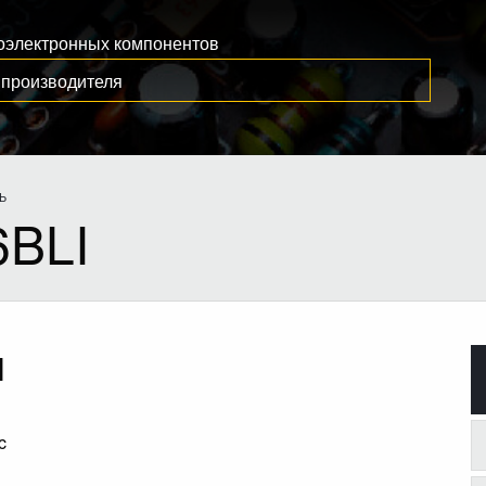
иоэлектронных компонентов
Ь
6BLI
I
c