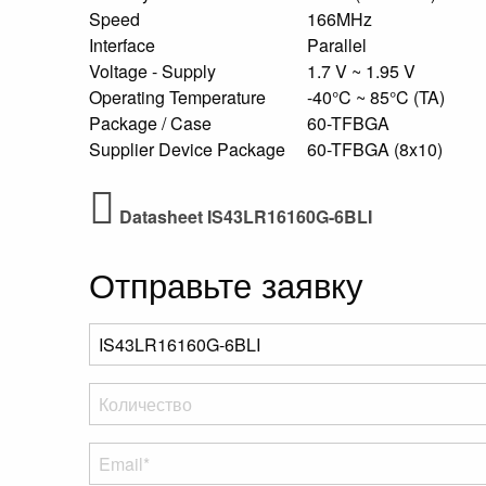
Speed
166MHz
Interface
Parallel
Voltage - Supply
1.7 V ~ 1.95 V
Operating Temperature
-40°C ~ 85°C (TA)
Package / Case
60-TFBGA
Supplier Device Package
60-TFBGA (8x10)
Datasheet IS43LR16160G-6BLI
Отправьте заявку