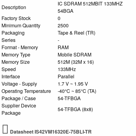
IC SDRAM 512MBIT 133MHZ
Description
54BGA
Factory Stock
0
Minimum Quantity
2500
Packaging
Tape & Reel (TR)
Series
-
Format - Memory
RAM
Memory Type
Mobile SDRAM
Memory Size
512M (32M x 16)
Speed
133MHz
Interface
Parallel
Voltage - Supply
1.7 V ~ 1.95 V
Operating Temperature
-40°C ~ 85°C (TA)
Package / Case
54-TFBGA
Supplier Device
54-TFBGA (8x8)
Package
Datasheet IS42VM16320E-75BLI-TR