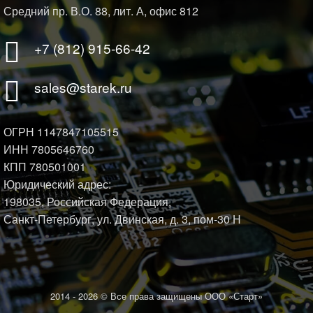
Средний пр. В.О. 88, лит. А, офис 812
+7 (812) 915-66-42
sales@starek.ru
ОГРН 1147847105515
ИНН 7805646760
КПП 780501001
Юридический адрес:
198035, Российская Федерация,
Санкт-Петербург, ул. Двинская, д. 3, пом-30 Н
2014 -
2026 © Все права защищены ООО «Старт»