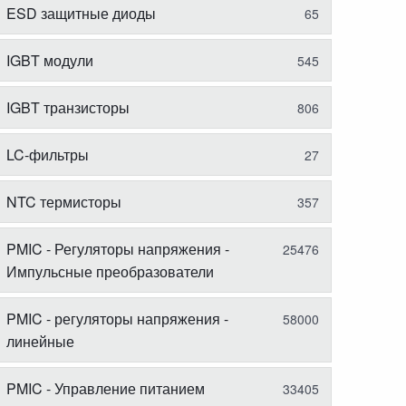
ESD защитные диоды
65
IGBT модули
545
IGBT транзисторы
806
LC-фильтры
27
NTC термисторы
357
PMIC - Регуляторы напряжения -
25476
Импульсные преобразователи
PMIC - регуляторы напряжения -
58000
линейные
PMIC - Управление питанием
33405