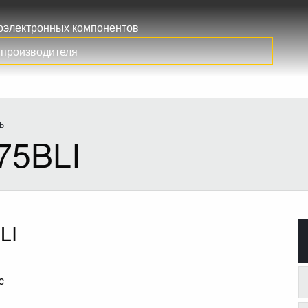
иоэлектронных компонентов
Ь
75BLI
LI
c