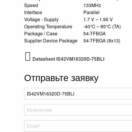
Speed
133MHz
Interface
Parallel
Voltage - Supply
1.7 V ~ 1.95 V
Operating Temperature
-40°C ~ 85°C (TA)
Package / Case
54-TFBGA
Supplier Device Package
54-TFBGA (8x13)
Datasheet IS42VM16320D-75BLI
Отправьте заявку