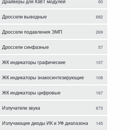
Драйверы для IGBT модулей
60
Дроссели выводные
682
Дроссели подавления ЭМП
269
Дроссели синфазные
57
ЖК индикаторы графические
107
ЖК индикаторы знакосинтезирующие
108
ЖК индикаторы цифровые
167
Излучатели звука
673
Излучающие диоды ИК и УФ диапазона
145