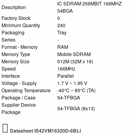
IC SDRAM 256MBIT 166MHZ
Description
54BGA
Factory Stock
0
Minimum Quantity
240
Packaging
Tray
Series
-
Format - Memory
RAM
Memory Type
Mobile SDRAM
Memory Size
512M (32M x 16)
Speed
166MHz
Interface
Parallel
Voltage - Supply
1.7 V ~ 1.95 V
Operating Temperature
-40°C ~ 85°C (TA)
Package / Case
54-TFBGA
Supplier Device
54-TFBGA (8x13)
Package
Datasheet IS42VM16320D-6BLI