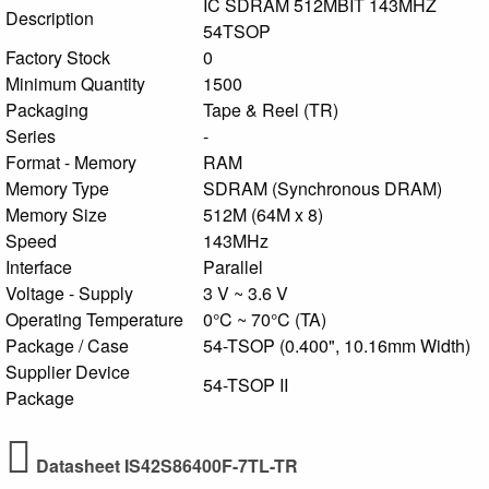
IC SDRAM 512MBIT 143MHZ
Description
54TSOP
Factory Stock
0
Minimum Quantity
1500
Packaging
Tape & Reel (TR)
Series
-
Format - Memory
RAM
Memory Type
SDRAM (Synchronous DRAM)
Memory Size
512M (64M x 8)
Speed
143MHz
Interface
Parallel
Voltage - Supply
3 V ~ 3.6 V
Operating Temperature
0°C ~ 70°C (TA)
Package / Case
54-TSOP (0.400", 10.16mm Width)
Supplier Device
54-TSOP II
Package
Datasheet IS42S86400F-7TL-TR