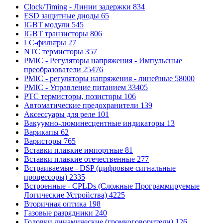
Clock/Timing - Линии задержки
834
ESD защитные диоды
65
IGBT модули
545
IGBT транзисторы
806
LC-фильтры
27
NTC термисторы
357
PMIC - Регуляторы напряжения - Импульсные
преобразователи
25476
PMIC - регуляторы напряжения - линейные
58000
PMIC - Управление питанием
33405
PTC термисторы, позисторы
106
Автоматические предохранители
139
Аксессуары для реле
101
Вакуумно-люминесцентные индикаторы
13
Варикапы
62
Варисторы
765
Вставки плавкие импортные
81
Вставки плавкие отечественные
277
Встраиваемые - DSP (цифровые сигнальные
процессоры)
2335
Встроенные - CPLDs (Сложные Программируемые
Логические Устройства)
4225
Вторичная оптика
198
Газовые разрядники
240
Головки динамические (громкоговорители)
126