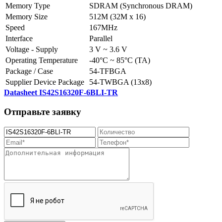
Memory Type
SDRAM (Synchronous DRAM)
Memory Size
512M (32M x 16)
Speed
167MHz
Interface
Parallel
Voltage - Supply
3 V ~ 3.6 V
Operating Temperature
-40°C ~ 85°C (TA)
Package / Case
54-TFBGA
Supplier Device Package
54-TWBGA (13x8)
Datasheet IS42S16320F-6BLI-TR
Отправьте заявку