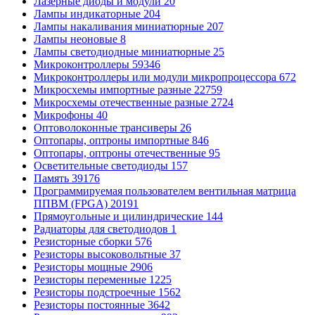
Лазерные диоды и модули
20
Лампы индикаторные
204
Лампы накаливания миниатюрные
207
Лампы неоновые
8
Лампы светодиодные миниатюрные
25
Микроконтроллеры
59346
Микроконтроллеры или модули микропроцессора
672
Микросхемы импортные разные
22759
Микросхемы отечественные разные
2724
Микрофоны
40
Оптоволоконные трансиверы
26
Оптопары, оптроны импортные
846
Оптопары, оптроны отечественные
95
Осветительные светодиоды
157
Память
39176
Программируемая пользователем вентильная матрица
ППВМ (FPGA)
20191
Прямоугольные и цилиндрические
144
Радиаторы для светодиодов
1
Резисторные сборки
576
Резисторы высоковольтные
37
Резисторы мощные
2906
Резисторы переменные
1225
Резисторы подстроечные
1562
Резисторы постоянные
3642