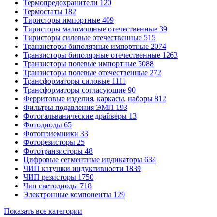
Термопредохранители
120
Термостаты
182
Тиристоры импортные
409
Тиристоры маломощные отечественные
39
Тиристоры силовые отечественные
515
Транзисторы биполярные импортные
2074
Транзисторы биполярные отечественные
1263
Транзисторы полевые импортные
5088
Транзисторы полевые отечественные
272
Трансформаторы силовые
1111
Трансформаторы согласующие
90
Ферритовые изделия, каркасы, наборы
812
Фильтры подавления ЭМП
193
Фотогальванические драйверы
13
Фотодиоды
65
Фотоприемники
33
Фоторезисторы
25
Фототранзисторы
48
Цифровые сегментные индикаторы
634
ЧИП катушки индуктивности
1839
ЧИП резисторы
1750
Чип светодиоды
718
Электронные компоненты
129
Показать все категории