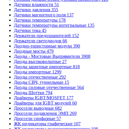
Датчики влажности
51
Датчики давления
355
Датчики магнитного поля
137
Датчики температуры
178
Датчики температуры интегральные
135
Датчики тока
45
Держатели предохранителей
152
Держатели светодиодов
66
Диодно-тиристорные модули
390
Диодные мосты
479
Диоды - Мостовые Выпрямители
3908
Диоды высоковольтные
27
Диоды защитные импортные
818
Диоды импортные
1299
Диоды отечественные
292
Диоды СВЧ, туннельные
15
Диоды силовые отечественные
564
Диоды Шоттки
794
Драйверы IGBT/MOSFET
177
Драйверы для IGBT модулей
60
Дроссели выводные
682
Дроссели подавления ЭМП
269
Дроссели синфазные
57
ЖК индикаторы графические
107
ЖК индикаторы знакосинтезирующие
108