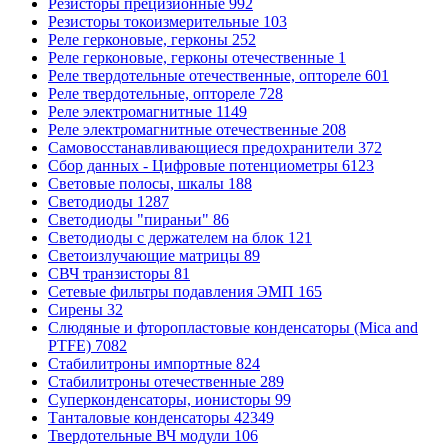
Резисторы прецизионные
992
Резисторы токоизмерительные
103
Реле герконовые, герконы
252
Реле герконовые, герконы отечественные
1
Реле твердотельные отечественные, оптореле
601
Реле твердотельные, оптореле
728
Реле электромагнитные
1149
Реле электромагнитные отечественные
208
Самовосстанавливающиеся предохранители
372
Сбор данных - Цифровые потенциометры
6123
Световые полосы, шкалы
188
Светодиоды
1287
Светодиоды "пираньи"
86
Светодиоды с держателем на блок
121
Светоизлучающие матрицы
89
СВЧ транзисторы
81
Сетевые фильтры подавления ЭМП
165
Сирены
32
Слюдяные и фторопластовые конденсаторы (Mica and
PTFE)
7082
Стабилитроны импортные
824
Стабилитроны отечественные
289
Суперконденсаторы, ионисторы
99
Танталовые конденсаторы
42349
Твердотельные ВЧ модули
106