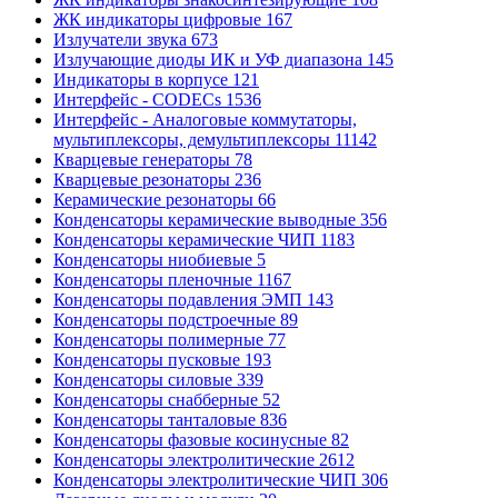
ЖК индикаторы цифровые
167
Излучатели звука
673
Излучающие диоды ИК и УФ диапазона
145
Индикаторы в корпусе
121
Интерфейс - CODECs
1536
Интерфейс - Аналоговые коммутаторы,
мультиплексоры, демультиплексоры
11142
Кварцевые генераторы
78
Кварцевые резонаторы
236
Керамические резонаторы
66
Конденсаторы керамические выводные
356
Конденсаторы керамические ЧИП
1183
Конденсаторы ниобиевые
5
Конденсаторы пленочные
1167
Конденсаторы подавления ЭМП
143
Конденсаторы подстроечные
89
Конденсаторы полимерные
77
Конденсаторы пусковые
193
Конденсаторы силовые
339
Конденсаторы снабберные
52
Конденсаторы танталовые
836
Конденсаторы фазовые косинусные
82
Конденсаторы электролитические
2612
Конденсаторы электролитические ЧИП
306