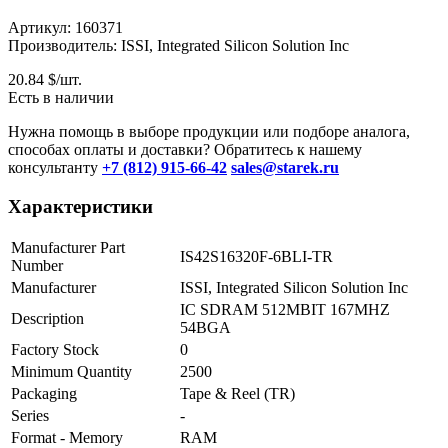
Артикул: 160371
Производитель: ISSI, Integrated Silicon Solution Inc
20.84
$/шт.
Есть в наличии
Нужна помощь в выборе продукции или подборе аналога,
способах оплаты и доставки? Обратитесь к нашему
консультанту
+7 (812) 915-66-42
sales@starek.ru
Характеристики
Manufacturer Part
IS42S16320F-6BLI-TR
Number
Manufacturer
ISSI, Integrated Silicon Solution Inc
IC SDRAM 512MBIT 167MHZ
Description
54BGA
Factory Stock
0
Minimum Quantity
2500
Packaging
Tape & Reel (TR)
Series
-
Format - Memory
RAM