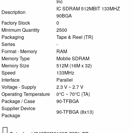
Inc
IC SDRAM 512MBIT 133MHZ
Description
90BGA
Factory Stock
0
Minimum Quantity
2500
Packaging
Tape & Reel (TR)
Series
-
Format - Memory
RAM
Memory Type
Mobile SDRAM
Memory Size
512M (16M x 32)
Speed
133MHz
Interface
Parallel
Voltage - Supply
2.3 V ~ 2.7 V
Operating Temperature
0°C ~ 70°C (TA)
Package / Case
90-TFBGA
Supplier Device
90-TFBGA (8x13)
Package