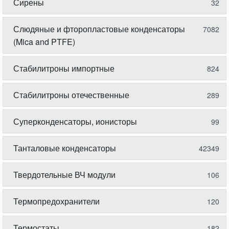
Сирены
32
Слюдяные и фторопластовые конденсаторы
7082
(Mica and PTFE)
Стабилитроны импортные
824
Стабилитроны отечественные
289
Суперконденсаторы, ионисторы
99
Танталовые конденсаторы
42349
Твердотельные ВЧ модули
106
Термопредохранители
120
Термостаты
182