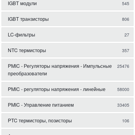
IGBT модули
545
IGBT транзисторы
806
LC-фильтры
27
NTC термисторы
357
PMIC - Регуляторы напряжения - Импульсные
25476
преобразователи
PMIC - регуляторы напряжения - линейные
58000
PMIC - Управление питанием
33405
PTC термисторы, позисторы
106