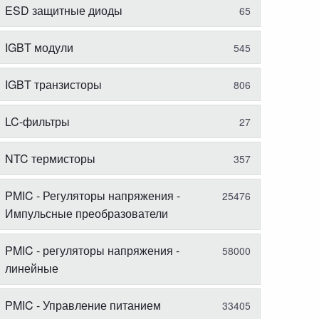
ESD защитные диоды
65
IGBT модули
545
IGBT транзисторы
806
LC-фильтры
27
NTC термисторы
357
PMIC - Регуляторы напряжения -
25476
Импульсные преобразователи
PMIC - регуляторы напряжения -
58000
линейные
PMIC - Управление питанием
33405