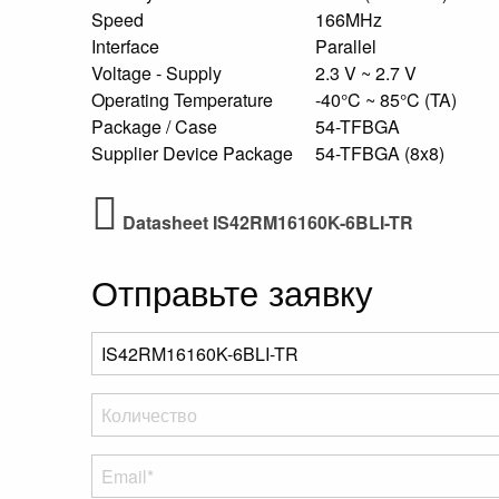
Speed
166MHz
Interface
Parallel
Voltage - Supply
2.3 V ~ 2.7 V
Operating Temperature
-40°C ~ 85°C (TA)
Package / Case
54-TFBGA
Supplier Device Package
54-TFBGA (8x8)
Datasheet IS42RM16160K-6BLI-TR
Отправьте заявку