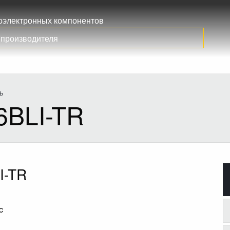
иоэлектронных компонентов
Ь
6BLI-TR
I-TR
c