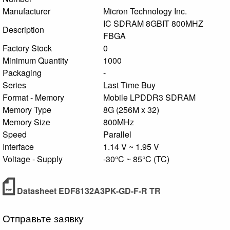
Manufacturer
Micron Technology Inc.
IC SDRAM 8GBIT 800MHZ
Description
FBGA
Factory Stock
0
Minimum Quantity
1000
Packaging
-
Series
Last Time Buy
Format - Memory
Mobile LPDDR3 SDRAM
Memory Type
8G (256M x 32)
Memory Size
800MHz
Speed
Parallel
Interface
1.14 V ~ 1.95 V
Voltage - Supply
-30°C ~ 85°C (TC)
Datasheet EDF8132A3PK-GD-F-R TR
Отправьте заявку