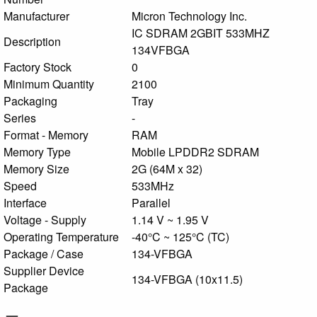
Manufacturer
Micron Technology Inc.
IC SDRAM 2GBIT 533MHZ
Description
134VFBGA
Factory Stock
0
Minimum Quantity
2100
Packaging
Tray
Series
-
Format - Memory
RAM
Memory Type
Mobile LPDDR2 SDRAM
Memory Size
2G (64M x 32)
Speed
533MHz
Interface
Parallel
Voltage - Supply
1.14 V ~ 1.95 V
Operating Temperature
-40°C ~ 125°C (TC)
Package / Case
134-VFBGA
Supplier Device
134-VFBGA (10x11.5)
Package