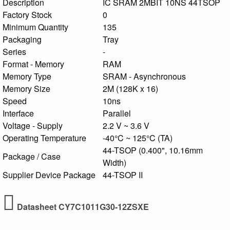
Description
IC SRAM 2MBIT 10NS 44TSOP
Factory Stock
0
Minimum Quantity
135
Packaging
Tray
Series
-
Format - Memory
RAM
Memory Type
SRAM - Asynchronous
Memory Size
2M (128K x 16)
Speed
10ns
Interface
Parallel
Voltage - Supply
2.2 V ~ 3.6 V
Operating Temperature
-40°C ~ 125°C (TA)
44-TSOP (0.400", 10.16mm
Package / Case
Width)
Supplier Device Package
44-TSOP II
Datasheet CY7C1011G30-12ZSXE