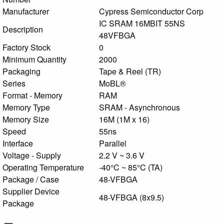
Manufacturer
Cypress Semiconductor Corp
IC SRAM 16MBIT 55NS
Description
48VFBGA
Factory Stock
0
Minimum Quantity
2000
Packaging
Tape & Reel (TR)
Series
MoBL®
Format - Memory
RAM
Memory Type
SRAM - Asynchronous
Memory Size
16M (1M x 16)
Speed
55ns
Interface
Parallel
Voltage - Supply
2.2 V ~ 3.6 V
Operating Temperature
-40°C ~ 85°C (TA)
Package / Case
48-VFBGA
Supplier Device
48-VFBGA (8x9.5)
Package