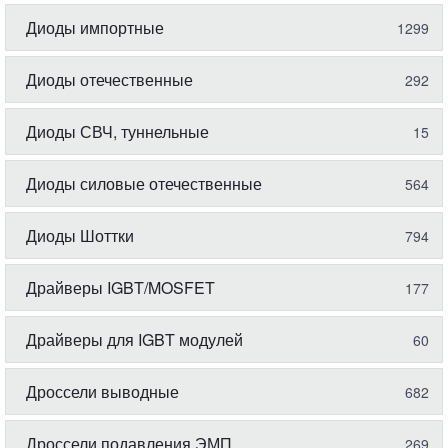
Диоды импортные
1299
Диоды отечественные
292
Диоды СВЧ, туннельные
15
Диоды силовые отечественные
564
Диоды Шоттки
794
Драйверы IGBT/MOSFET
177
Драйверы для IGBT модулей
60
Дроссели выводные
682
Дроссели подавления ЭМП
269