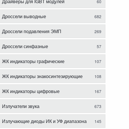
Драйверы для IGBT модулей
60
Дроссели выводные
682
Дроссели подавления ЭМП
269
Дроссели синфазные
57
ЖК индикаторы графические
107
ЖК индикаторы знакосинтезирующие
108
ЖК индикаторы цифровые
167
Излучатели звука
673
Излучающие диоды ИК и УФ диапазона
145