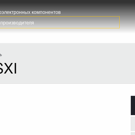
иоэлектронных компонентов
Ь
SXI