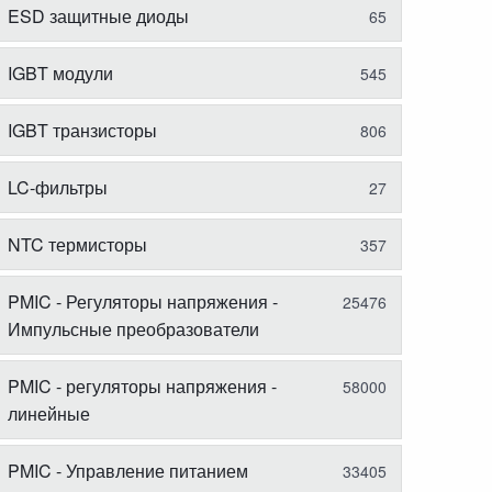
ESD защитные диоды
65
IGBT модули
545
IGBT транзисторы
806
LC-фильтры
27
NTC термисторы
357
PMIC - Регуляторы напряжения -
25476
Импульсные преобразователи
PMIC - регуляторы напряжения -
58000
линейные
PMIC - Управление питанием
33405