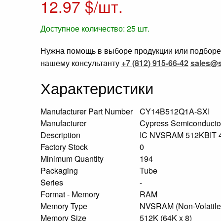
12.97
$/шт.
Доступное количество:
25
шт.
Нужна помощь в выборе продукции или подборе 
нашему консультанту
+7 (812) 915-66-42
sales@s
Характеристики
Manufacturer Part Number
CY14B512Q1A-SXI
Manufacturer
Cypress Semiconducto
Description
IC NVSRAM 512KBIT
Factory Stock
0
Minimum Quantity
194
Packaging
Tube
Series
-
Format - Memory
RAM
Memory Type
NVSRAM (Non-Volatil
Memory Size
512K (64K x 8)