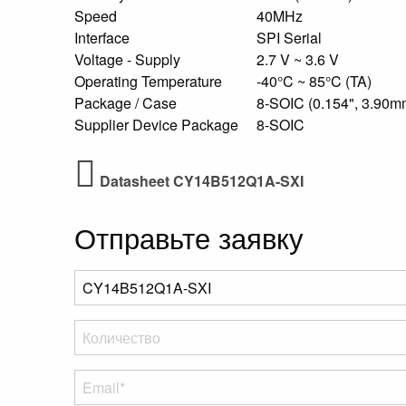
Speed
40MHz
Interface
SPI Serial
Voltage - Supply
2.7 V ~ 3.6 V
Operating Temperature
-40°C ~ 85°C (TA)
Package / Case
8-SOIC (0.154", 3.90m
Supplier Device Package
8-SOIC
Datasheet CY14B512Q1A-SXI
Отправьте заявку