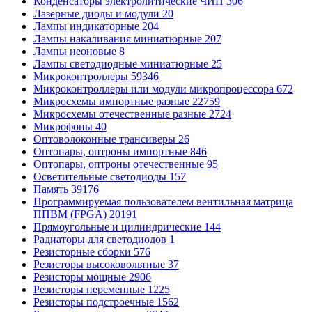
Конденсаторы электролитические ЧИП
306
Лазерные диоды и модули
20
Лампы индикаторные
204
Лампы накаливания миниатюрные
207
Лампы неоновые
8
Лампы светодиодные миниатюрные
25
Микроконтроллеры
59346
Микроконтроллеры или модули микропроцессора
672
Микросхемы импортные разные
22759
Микросхемы отечественные разные
2724
Микрофоны
40
Оптоволоконные трансиверы
26
Оптопары, оптроны импортные
846
Оптопары, оптроны отечественные
95
Осветительные светодиоды
157
Память
39176
Программируемая пользователем вентильная матрица
ППВМ (FPGA)
20191
Прямоугольные и цилиндрические
144
Радиаторы для светодиодов
1
Резисторные сборки
576
Резисторы высоковольтные
37
Резисторы мощные
2906
Резисторы переменные
1225
Резисторы подстроечные
1562