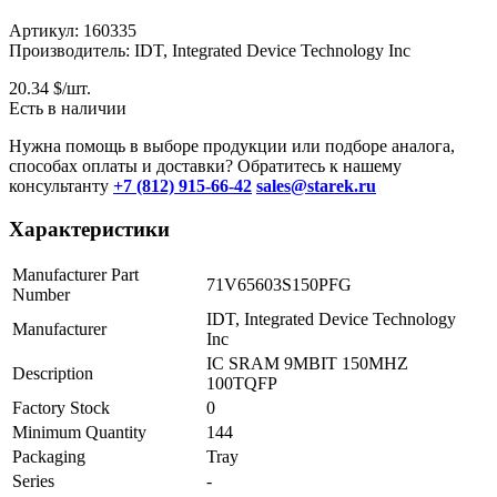
Артикул: 160335
Производитель: IDT, Integrated Device Technology Inc
20.34
$/шт.
Есть в наличии
Нужна помощь в выборе продукции или подборе аналога,
способах оплаты и доставки? Обратитесь к нашему
консультанту
+7 (812) 915-66-42
sales@starek.ru
Характеристики
Manufacturer Part
71V65603S150PFG
Number
IDT, Integrated Device Technology
Manufacturer
Inc
IC SRAM 9MBIT 150MHZ
Description
100TQFP
Factory Stock
0
Minimum Quantity
144
Packaging
Tray
Series
-