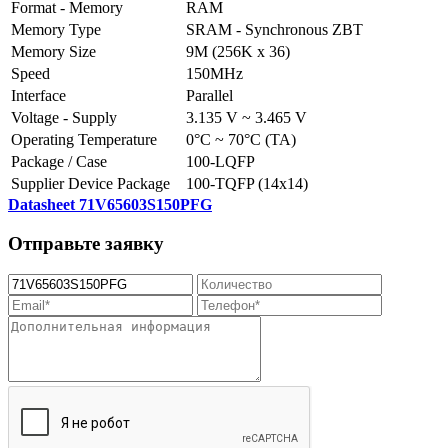
Format - Memory
RAM
Memory Type
SRAM - Synchronous ZBT
Memory Size
9M (256K x 36)
Speed
150MHz
Interface
Parallel
Voltage - Supply
3.135 V ~ 3.465 V
Operating Temperature
0°C ~ 70°C (TA)
Package / Case
100-LQFP
Supplier Device Package
100-TQFP (14x14)
Datasheet 71V65603S150PFG
Отправьте заявку