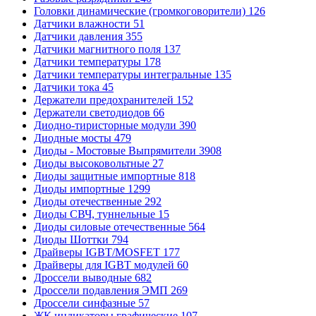
Головки динамические (громкоговорители)
126
Датчики влажности
51
Датчики давления
355
Датчики магнитного поля
137
Датчики температуры
178
Датчики температуры интегральные
135
Датчики тока
45
Держатели предохранителей
152
Держатели светодиодов
66
Диодно-тиристорные модули
390
Диодные мосты
479
Диоды - Мостовые Выпрямители
3908
Диоды высоковольтные
27
Диоды защитные импортные
818
Диоды импортные
1299
Диоды отечественные
292
Диоды СВЧ, туннельные
15
Диоды силовые отечественные
564
Диоды Шоттки
794
Драйверы IGBT/MOSFET
177
Драйверы для IGBT модулей
60
Дроссели выводные
682
Дроссели подавления ЭМП
269
Дроссели синфазные
57
ЖК индикаторы графические
107