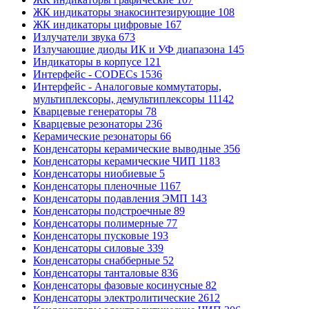
ЖК индикаторы знакосинтезирующие
108
ЖК индикаторы цифровые
167
Излучатели звука
673
Излучающие диоды ИК и УФ диапазона
145
Индикаторы в корпусе
121
Интерфейс - CODECs
1536
Интерфейс - Аналоговые коммутаторы,
мультиплексоры, демультиплексоры
11142
Кварцевые генераторы
78
Кварцевые резонаторы
236
Керамические резонаторы
66
Конденсаторы керамические выводные
356
Конденсаторы керамические ЧИП
1183
Конденсаторы ниобиевые
5
Конденсаторы пленочные
1167
Конденсаторы подавления ЭМП
143
Конденсаторы подстроечные
89
Конденсаторы полимерные
77
Конденсаторы пусковые
193
Конденсаторы силовые
339
Конденсаторы снабберные
52
Конденсаторы танталовые
836
Конденсаторы фазовые косинусные
82
Конденсаторы электролитические
2612