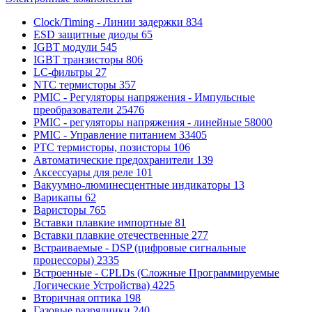
Clock/Timing - Линии задержки
834
ESD защитные диоды
65
IGBT модули
545
IGBT транзисторы
806
LC-фильтры
27
NTC термисторы
357
PMIC - Регуляторы напряжения - Импульсные
преобразователи
25476
PMIC - регуляторы напряжения - линейные
58000
PMIC - Управление питанием
33405
PTC термисторы, позисторы
106
Автоматические предохранители
139
Аксессуары для реле
101
Вакуумно-люминесцентные индикаторы
13
Варикапы
62
Варисторы
765
Вставки плавкие импортные
81
Вставки плавкие отечественные
277
Встраиваемые - DSP (цифровые сигнальные
процессоры)
2335
Встроенные - CPLDs (Сложные Программируемые
Логические Устройства)
4225
Вторичная оптика
198
Газовые разрядники
240