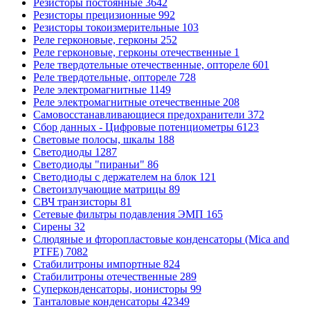
Резисторы постоянные
3642
Резисторы прецизионные
992
Резисторы токоизмерительные
103
Реле герконовые, герконы
252
Реле герконовые, герконы отечественные
1
Реле твердотельные отечественные, оптореле
601
Реле твердотельные, оптореле
728
Реле электромагнитные
1149
Реле электромагнитные отечественные
208
Самовосстанавливающиеся предохранители
372
Сбор данных - Цифровые потенциометры
6123
Световые полосы, шкалы
188
Светодиоды
1287
Светодиоды "пираньи"
86
Светодиоды с держателем на блок
121
Светоизлучающие матрицы
89
СВЧ транзисторы
81
Сетевые фильтры подавления ЭМП
165
Сирены
32
Слюдяные и фторопластовые конденсаторы (Mica and
PTFE)
7082
Стабилитроны импортные
824
Стабилитроны отечественные
289
Суперконденсаторы, ионисторы
99
Танталовые конденсаторы
42349