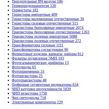
Твердотельные ВЧ модули
106
Термопредохранители
120
Термостаты
182
Тиристоры импортные
409
Тиристоры маломощные отечественные
39
Тиристоры силовые отечественные
515
Транзисторы биполярные импортные
2074
Транзисторы биполярные отечественные
1263
Транзисторы полевые импортные
5088
Транзисторы полевые отечественные
272
Трансформаторы силовые
1111
Трансформаторы согласующие
90
Ферритовые изделия, каркасы, наборы
812
Фильтры подавления ЭМП
193
Фотогальванические драйверы
13
Фотодиоды
65
Фотоприемники
33
Фоторезисторы
25
Фототранзисторы
48
Цифровые сегментные индикаторы
634
ЧИП катушки индуктивности
1839
ЧИП резисторы
1750
Чип светодиоды
718
Электронные компоненты
129