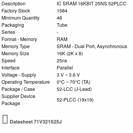
Description
IC SRAM 16KBIT 25NS 52PLCC
Factory Stock
1584
Minimum Quantity
48
Packaging
Tube
Series
-
Format - Memory
RAM
Memory Type
SRAM - Dual Port, Asynchronous
Memory Size
16K (2K x 8)
Speed
25ns
Interface
Parallel
Voltage - Supply
3 V ~ 3.6 V
Operating Temperature
0°C ~ 70°C (TA)
Package / Case
52-LCC (J-Lead)
Supplier Device
52-PLCC (19x19)
Package
Datasheet 71V321S25J