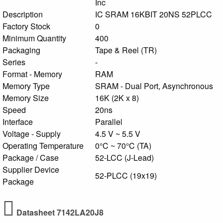
Inc
Description
IC SRAM 16KBIT 20NS 52PLCC
Factory Stock
0
Minimum Quantity
400
Packaging
Tape & Reel (TR)
Series
-
Format - Memory
RAM
Memory Type
SRAM - Dual Port, Asynchronous
Memory Size
16K (2K x 8)
Speed
20ns
Interface
Parallel
Voltage - Supply
4.5 V ~ 5.5 V
Operating Temperature
0°C ~ 70°C (TA)
Package / Case
52-LCC (J-Lead)
Supplier Device
52-PLCC (19x19)
Package
Datasheet 7142LA20J8