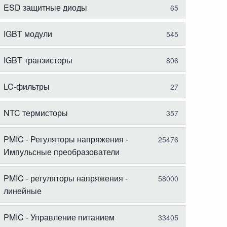
ESD защитные диоды
65
IGBT модули
545
IGBT транзисторы
806
LC-фильтры
27
NTC термисторы
357
PMIC - Регуляторы напряжения -
25476
Импульсные преобразователи
PMIC - регуляторы напряжения -
58000
линейные
PMIC - Управление питанием
33405