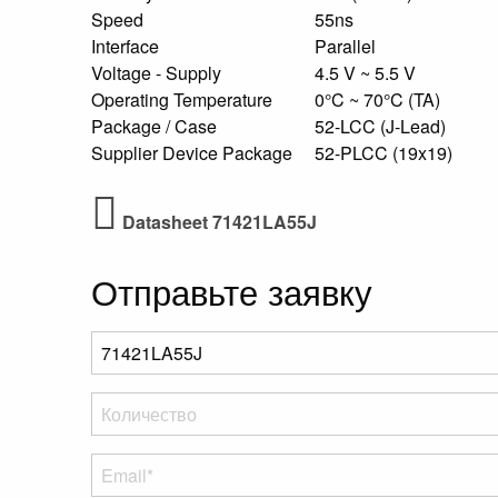
Speed
55ns
Interface
Parallel
Voltage - Supply
4.5 V ~ 5.5 V
Operating Temperature
0°C ~ 70°C (TA)
Package / Case
52-LCC (J-Lead)
Supplier Device Package
52-PLCC (19x19)
Datasheet 71421LA55J
Отправьте заявку