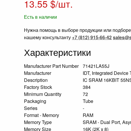
13.55
$/шт.
Есть в наличии
Нужна помощь в выборе продукции или подборе 
нашему консультанту
+7 (812) 915-66-42
sales@s
Характеристики
Manufacturer Part Number
71421LA55J
Manufacturer
IDT, Integrated Device
Description
IC SRAM 16KBIT 55
Factory Stock
384
Minimum Quantity
72
Packaging
Tube
Series
-
Format - Memory
RAM
Memory Type
SRAM - Dual Port, As
Memory Size
16K (2K x 8)