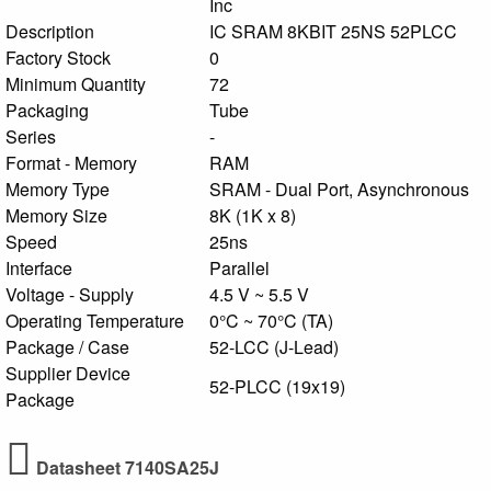
Inc
Description
IC SRAM 8KBIT 25NS 52PLCC
Factory Stock
0
Minimum Quantity
72
Packaging
Tube
Series
-
Format - Memory
RAM
Memory Type
SRAM - Dual Port, Asynchronous
Memory Size
8K (1K x 8)
Speed
25ns
Interface
Parallel
Voltage - Supply
4.5 V ~ 5.5 V
Operating Temperature
0°C ~ 70°C (TA)
Package / Case
52-LCC (J-Lead)
Supplier Device
52-PLCC (19x19)
Package
Datasheet 7140SA25J