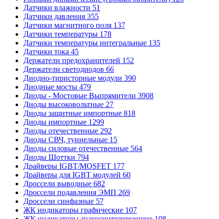
Датчики влажности
51
Датчики давления
355
Датчики магнитного поля
137
Датчики температуры
178
Датчики температуры интегральные
135
Датчики тока
45
Держатели предохранителей
152
Держатели светодиодов
66
Диодно-тиристорные модули
390
Диодные мосты
479
Диоды - Мостовые Выпрямители
3908
Диоды высоковольтные
27
Диоды защитные импортные
818
Диоды импортные
1299
Диоды отечественные
292
Диоды СВЧ, туннельные
15
Диоды силовые отечественные
564
Диоды Шоттки
794
Драйверы IGBT/MOSFET
177
Драйверы для IGBT модулей
60
Дроссели выводные
682
Дроссели подавления ЭМП
269
Дроссели синфазные
57
ЖК индикаторы графические
107
ЖК индикаторы знакосинтезирующие
108