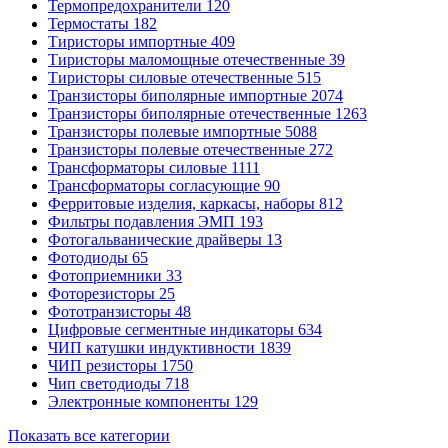
Термопредохранители
120
Термостаты
182
Тиристоры импортные
409
Тиристоры маломощные отечественные
39
Тиристоры силовые отечественные
515
Транзисторы биполярные импортные
2074
Транзисторы биполярные отечественные
1263
Транзисторы полевые импортные
5088
Транзисторы полевые отечественные
272
Трансформаторы силовые
1111
Трансформаторы согласующие
90
Ферритовые изделия, каркасы, наборы
812
Фильтры подавления ЭМП
193
Фотогальванические драйверы
13
Фотодиоды
65
Фотоприемники
33
Фоторезисторы
25
Фототранзисторы
48
Цифровые сегментные индикаторы
634
ЧИП катушки индуктивности
1839
ЧИП резисторы
1750
Чип светодиоды
718
Электронные компоненты
129
Показать все категории