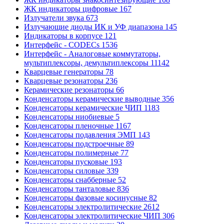
ЖК индикаторы цифровые
167
Излучатели звука
673
Излучающие диоды ИК и УФ диапазона
145
Индикаторы в корпусе
121
Интерфейс - CODECs
1536
Интерфейс - Аналоговые коммутаторы,
мультиплексоры, демультиплексоры
11142
Кварцевые генераторы
78
Кварцевые резонаторы
236
Керамические резонаторы
66
Конденсаторы керамические выводные
356
Конденсаторы керамические ЧИП
1183
Конденсаторы ниобиевые
5
Конденсаторы пленочные
1167
Конденсаторы подавления ЭМП
143
Конденсаторы подстроечные
89
Конденсаторы полимерные
77
Конденсаторы пусковые
193
Конденсаторы силовые
339
Конденсаторы снабберные
52
Конденсаторы танталовые
836
Конденсаторы фазовые косинусные
82
Конденсаторы электролитические
2612
Конденсаторы электролитические ЧИП
306