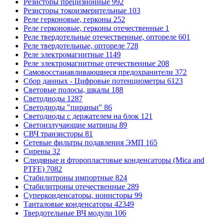
Резисторы прецизионные
992
Резисторы токоизмерительные
103
Реле герконовые, герконы
252
Реле герконовые, герконы отечественные
1
Реле твердотельные отечественные, оптореле
601
Реле твердотельные, оптореле
728
Реле электромагнитные
1149
Реле электромагнитные отечественные
208
Самовосстанавливающиеся предохранители
372
Сбор данных - Цифровые потенциометры
6123
Световые полосы, шкалы
188
Светодиоды
1287
Светодиоды "пираньи"
86
Светодиоды с держателем на блок
121
Светоизлучающие матрицы
89
СВЧ транзисторы
81
Сетевые фильтры подавления ЭМП
165
Сирены
32
Слюдяные и фторопластовые конденсаторы (Mica and
PTFE)
7082
Стабилитроны импортные
824
Стабилитроны отечественные
289
Суперконденсаторы, ионисторы
99
Танталовые конденсаторы
42349
Твердотельные ВЧ модули
106