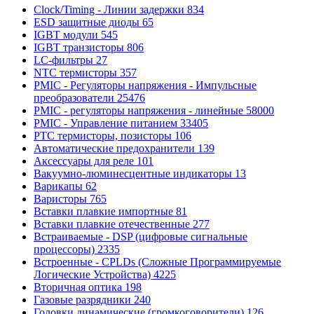
Clock/Timing - Линии задержки
834
ESD защитные диоды
65
IGBT модули
545
IGBT транзисторы
806
LC-фильтры
27
NTC термисторы
357
PMIC - Регуляторы напряжения - Импульсные
преобразователи
25476
PMIC - регуляторы напряжения - линейные
58000
PMIC - Управление питанием
33405
PTC термисторы, позисторы
106
Автоматические предохранители
139
Аксессуары для реле
101
Вакуумно-люминесцентные индикаторы
13
Варикапы
62
Варисторы
765
Вставки плавкие импортные
81
Вставки плавкие отечественные
277
Встраиваемые - DSP (цифровые сигнальные
процессоры)
2335
Встроенные - CPLDs (Сложные Программируемые
Логические Устройства)
4225
Вторичная оптика
198
Газовые разрядники
240
Головки динамические (громкоговорители)
126