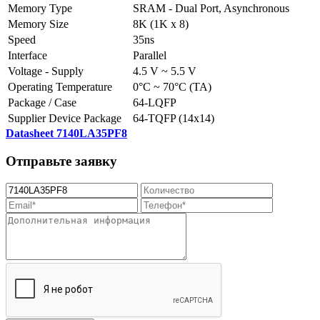
Memory Type
SRAM - Dual Port, Asynchronous
Memory Size
8K (1K x 8)
Speed
35ns
Interface
Parallel
Voltage - Supply
4.5 V ~ 5.5 V
Operating Temperature
0°C ~ 70°C (TA)
Package / Case
64-LQFP
Supplier Device Package
64-TQFP (14x14)
Datasheet 7140LA35PF8
Отправьте заявку