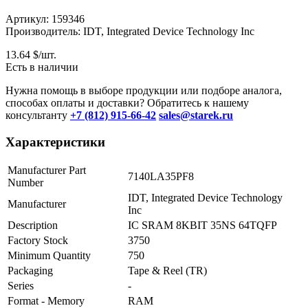
Артикул: 159346
Производитель: IDT, Integrated Device Technology Inc
13.64
$/шт.
Есть в наличии
Нужна помощь в выборе продукции или подборе аналога,
способах оплаты и доставки? Обратитесь к нашему
консультанту
+7 (812) 915-66-42
sales@starek.ru
Характеристики
Manufacturer Part
7140LA35PF8
Number
IDT, Integrated Device Technology
Manufacturer
Inc
Description
IC SRAM 8KBIT 35NS 64TQFP
Factory Stock
3750
Minimum Quantity
750
Packaging
Tape & Reel (TR)
Series
-
Format - Memory
RAM