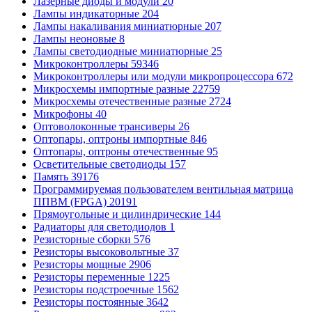
Лазерные диоды и модули
20
Лампы индикаторные
204
Лампы накаливания миниатюрные
207
Лампы неоновые
8
Лампы светодиодные миниатюрные
25
Микроконтроллеры
59346
Микроконтроллеры или модули микропроцессора
672
Микросхемы импортные разные
22759
Микросхемы отечественные разные
2724
Микрофоны
40
Оптоволоконные трансиверы
26
Оптопары, оптроны импортные
846
Оптопары, оптроны отечественные
95
Осветительные светодиоды
157
Память
39176
Программируемая пользователем вентильная матрица
ППВМ (FPGA)
20191
Прямоугольные и цилиндрические
144
Радиаторы для светодиодов
1
Резисторные сборки
576
Резисторы высоковольтные
37
Резисторы мощные
2906
Резисторы переменные
1225
Резисторы подстроечные
1562
Резисторы постоянные
3642