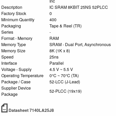
Inc
Description
IC SRAM 8KBIT 25NS 52PLCC
Factory Stock
0
Minimum Quantity
400
Packaging
Tape & Reel (TR)
Series
-
Format - Memory
RAM
Memory Type
SRAM - Dual Port, Asynchronous
Memory Size
8K (1K x 8)
Speed
25ns
Interface
Parallel
Voltage - Supply
4.5 V ~ 5.5 V
Operating Temperature
0°C ~ 70°C (TA)
Package / Case
52-LCC (J-Lead)
Supplier Device
52-PLCC (19x19)
Package
Datasheet 7140LA25J8