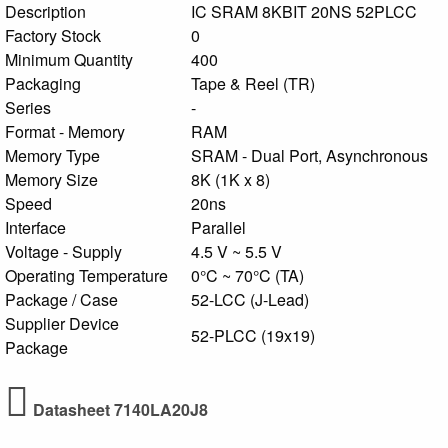
Description
IC SRAM 8KBIT 20NS 52PLCC
Factory Stock
0
Minimum Quantity
400
Packaging
Tape & Reel (TR)
Series
-
Format - Memory
RAM
Memory Type
SRAM - Dual Port, Asynchronous
Memory Size
8K (1K x 8)
Speed
20ns
Interface
Parallel
Voltage - Supply
4.5 V ~ 5.5 V
Operating Temperature
0°C ~ 70°C (TA)
Package / Case
52-LCC (J-Lead)
Supplier Device
52-PLCC (19x19)
Package
Datasheet 7140LA20J8