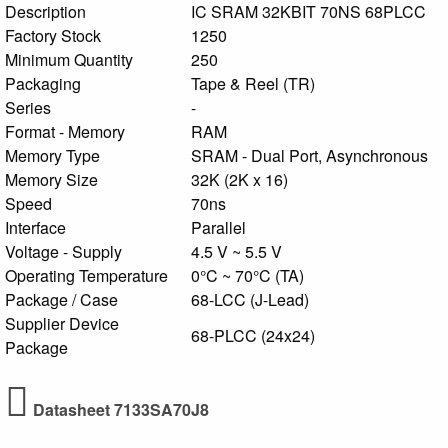
Description
IC SRAM 32KBIT 70NS 68PLCC
Factory Stock
1250
Minimum Quantity
250
Packaging
Tape & Reel (TR)
Series
-
Format - Memory
RAM
Memory Type
SRAM - Dual Port, Asynchronous
Memory Size
32K (2K x 16)
Speed
70ns
Interface
Parallel
Voltage - Supply
4.5 V ~ 5.5 V
Operating Temperature
0°C ~ 70°C (TA)
Package / Case
68-LCC (J-Lead)
Supplier Device
68-PLCC (24x24)
Package
Datasheet 7133SA70J8