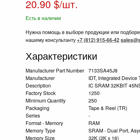
20.90
$/шт.
Есть в наличии
Нужна помощь в выборе продукции или подборе 
нашему консультанту
+7 (812) 915-66-42
sales@s
Характеристики
Manufacturer Part Number
7133SA45J8
Manufacturer
IDT, Integrated Device
Description
IC SRAM 32KBIT 45
Factory Stock
1250
Minimum Quantity
250
Packaging
Tape & Reel (TR)
Series
-
Format - Memory
RAM
Memory Type
SRAM - Dual Port, As
Memory Size
32K (2K x 16)