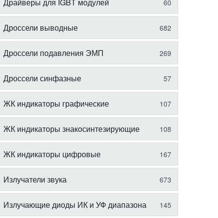
Драйверы для IGBT модулей
60
Дроссели выводные
682
Дроссели подавления ЭМП
269
Дроссели синфазные
57
ЖК индикаторы графические
107
ЖК индикаторы знакосинтезирующие
108
ЖК индикаторы цифровые
167
Излучатели звука
673
Излучающие диоды ИК и УФ диапазона
145