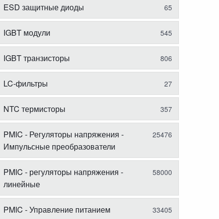
ESD защитные диоды
65
IGBT модули
545
IGBT транзисторы
806
LC-фильтры
27
NTC термисторы
357
PMIC - Регуляторы напряжения -
25476
Импульсные преобразователи
PMIC - регуляторы напряжения -
58000
линейные
PMIC - Управление питанием
33405