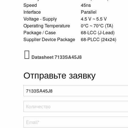
Speed
45ns
Interface
Parallel
Voltage - Supply
4.5 V ~ 5.5 V
Operating Temperature
0°C ~ 70°C (TA)
Package / Case
68-LCC (J-Lead)
Supplier Device Package
68-PLCC (24x24)
Datasheet 7133SA45J8
Отправьте заявку