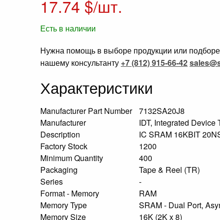
17.74
$/шт.
Есть в наличии
Нужна помощь в выборе продукции или подборе 
нашему консультанту
+7 (812) 915-66-42
sales@s
Характеристики
Manufacturer Part Number
7132SA20J8
Manufacturer
IDT, Integrated Device
Description
IC SRAM 16KBIT 20
Factory Stock
1200
Minimum Quantity
400
Packaging
Tape & Reel (TR)
Series
-
Format - Memory
RAM
Memory Type
SRAM - Dual Port, As
Memory Size
16K (2K x 8)