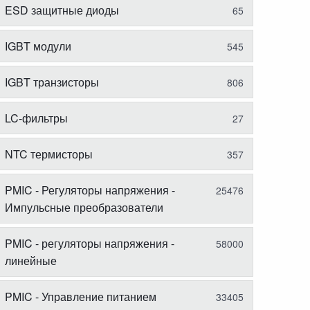
ESD защитные диоды
65
IGBT модули
545
IGBT транзисторы
806
LC-фильтры
27
NTC термисторы
357
PMIC - Регуляторы напряжения -
25476
Импульсные преобразователи
PMIC - регуляторы напряжения -
58000
линейные
PMIC - Управление питанием
33405