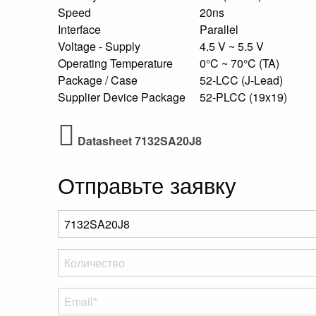
Speed
20ns
Interface
Parallel
Voltage - Supply
4.5 V ~ 5.5 V
Operating Temperature
0°C ~ 70°C (TA)
Package / Case
52-LCC (J-Lead)
Supplier Device Package
52-PLCC (19x19)
Datasheet 7132SA20J8
Отправьте заявку