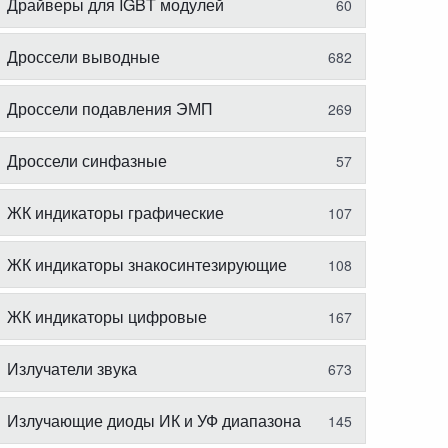
Драйверы для IGBT модулей
60
Дроссели выводные
682
Дроссели подавления ЭМП
269
Дроссели синфазные
57
ЖК индикаторы графические
107
ЖК индикаторы знакосинтезирующие
108
ЖК индикаторы цифровые
167
Излучатели звука
673
Излучающие диоды ИК и УФ диапазона
145