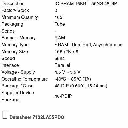
Description
IC SRAM 16KBIT 55NS 48DIP
Factory Stock
0
Minimum Quantity
105
Packaging
Tube
Series
-
Format - Memory
RAM
Memory Type
SRAM - Dual Port, Asynchronous
Memory Size
16K (2K x 8)
Speed
55ns
Interface
Parallel
Voltage - Supply
4.5 V ~ 5.5 V
Operating Temperature
-40°C ~ 85°C (TA)
Package / Case
48-DIP (0.600", 15.24mm)
Supplier Device
48-PDIP
Package
Datasheet 7132LA55PDGI