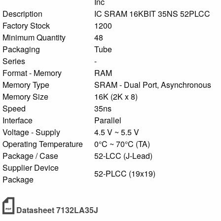
Inc
Description
IC SRAM 16KBIT 35NS 52PLCC
Factory Stock
1200
Minimum Quantity
48
Packaging
Tube
Series
-
Format - Memory
RAM
Memory Type
SRAM - Dual Port, Asynchronous
Memory Size
16K (2K x 8)
Speed
35ns
Interface
Parallel
Voltage - Supply
4.5 V ~ 5.5 V
Operating Temperature
0°C ~ 70°C (TA)
Package / Case
52-LCC (J-Lead)
Supplier Device
52-PLCC (19x19)
Package
Datasheet 7132LA35J