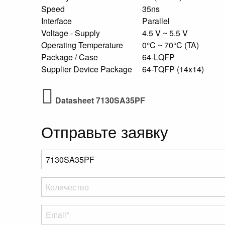
Speed
35ns
Interface
Parallel
Voltage - Supply
4.5 V ~ 5.5 V
Operating Temperature
0°C ~ 70°C (TA)
Package / Case
64-LQFP
Supplier Device Package
64-TQFP (14x14)
Datasheet 7130SA35PF
Отправьте заявку