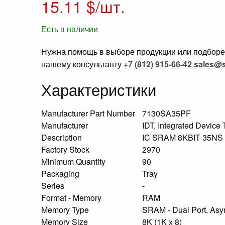
15.11
$/шт.
Есть в наличии
Нужна помощь в выборе продукции или подборе 
нашему консультанту
+7 (812) 915-66-42
sales@s
Характеристики
Manufacturer Part Number
7130SA35PF
Manufacturer
IDT, Integrated Device
Description
IC SRAM 8KBIT 35N
Factory Stock
2970
Minimum Quantity
90
Packaging
Tray
Series
-
Format - Memory
RAM
Memory Type
SRAM - Dual Port, As
Memory Size
8K (1K x 8)