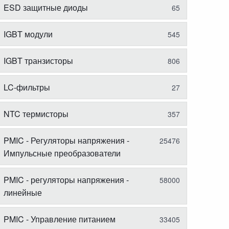
ESD защитные диоды
65
IGBT модули
545
IGBT транзисторы
806
LC-фильтры
27
NTC термисторы
357
PMIC - Регуляторы напряжения -
25476
Импульсные преобразователи
PMIC - регуляторы напряжения -
58000
линейные
PMIC - Управление питанием
33405