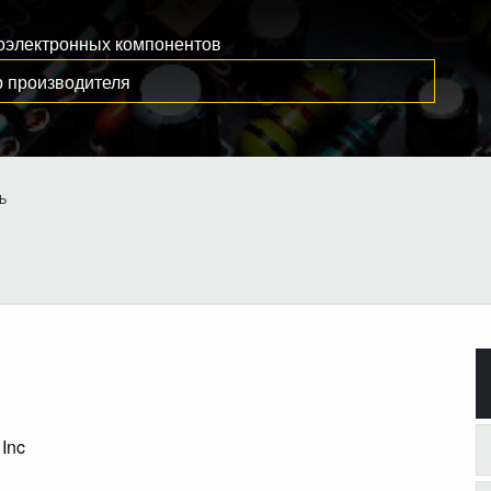
иоэлектронных компонентов
Ь
 Inc