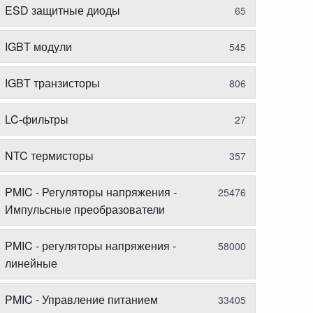
ESD защитные диоды
65
IGBT модули
545
IGBT транзисторы
806
LC-фильтры
27
NTC термисторы
357
PMIC - Регуляторы напряжения -
25476
Импульсные преобразователи
PMIC - регуляторы напряжения -
58000
линейные
PMIC - Управление питанием
33405