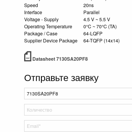
Speed
20ns
Interface
Parallel
Voltage - Supply
4.5 V ~ 5.5 V
Operating Temperature
0°C ~ 70°C (TA)
Package / Case
64-LQFP
Supplier Device Package
64-TQFP (14x14)
Datasheet 7130SA20PF8
Отправьте заявку