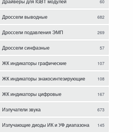
Драйверы для IGBT модулей
60
Дроссели выводные
682
Дроссели подавления ЭМП
269
Дроссели синфазные
57
ЖК индикаторы графические
107
ЖК индикаторы знакосинтезирующие
108
ЖК индикаторы цифровые
167
Излучатели звука
673
Излучающие диоды ИК и УФ диапазона
145