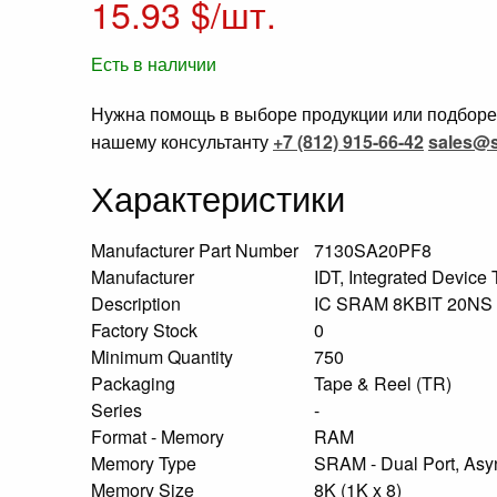
15.93
$/шт.
Есть в наличии
Нужна помощь в выборе продукции или подборе 
нашему консультанту
+7 (812) 915-66-42
sales@s
Характеристики
Manufacturer Part Number
7130SA20PF8
Manufacturer
IDT, Integrated Device
Description
IC SRAM 8KBIT 20N
Factory Stock
0
Minimum Quantity
750
Packaging
Tape & Reel (TR)
Series
-
Format - Memory
RAM
Memory Type
SRAM - Dual Port, As
Memory Size
8K (1K x 8)