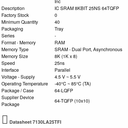
Inc
Description
IC SRAM 8KBIT 25NS 64TQFP
Factory Stock
0
Minimum Quantity
40
Packaging
Tray
Series
-
Format - Memory
RAM
Memory Type
SRAM - Dual Port, Asynchronous
Memory Size
8K (1K x 8)
Speed
25ns
Interface
Parallel
Voltage - Supply
4.5 V ~ 5.5 V
Operating Temperature
-40°C ~ 85°C (TA)
Package / Case
64-LQFP
Supplier Device
64-TQFP (10x10)
Package
Datasheet 7130LA25TFI