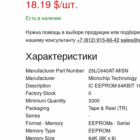
18.19
$/шт.
Есть в наличии
Нужна помощь в выборе продукции или подборе 
нашему консультанту
+7 (812) 915-66-42
sales@s
Характеристики
Manufacturer Part Number
25LC640AT-M/SN
Manufacturer
Microchip Technology
Description
IC EEPROM 64KBIT 
Factory Stock
0
Minimum Quantity
3300
Packaging
Tape & Reel (TR)
Series
-
Format - Memory
EEPROMs - Serial
Memory Type
EEPROM
Memory Size
64K (8K x 8)