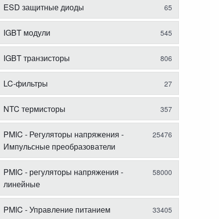
ESD защитные диоды
65
IGBT модули
545
IGBT транзисторы
806
LC-фильтры
27
NTC термисторы
357
PMIC - Регуляторы напряжения -
25476
Импульсные преобразователи
PMIC - регуляторы напряжения -
58000
линейные
PMIC - Управление питанием
33405