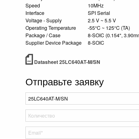
Speed
10MHz
Interface
SPI Serial
Voltage - Supply
2.5 V ~ 5.5 V
Operating Temperature
-55°C ~ 125°C (TA)
Package / Case
8-SOIC (0.154", 3.90m
Supplier Device Package
8-SOIC
Datasheet 25LC640AT-M/SN
Отправьте заявку