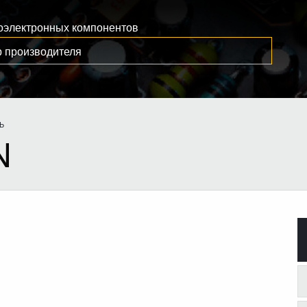
иоэлектронных компонентов
Ь
N