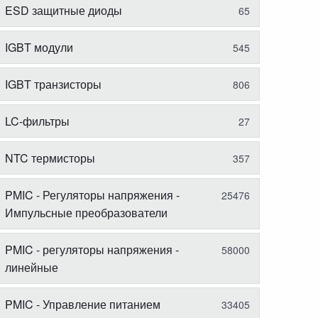
ESD защитные диоды
65
IGBT модули
545
IGBT транзисторы
806
LC-фильтры
27
NTC термисторы
357
PMIC - Регуляторы напряжения -
25476
Импульсные преобразователи
PMIC - регуляторы напряжения -
58000
линейные
PMIC - Управление питанием
33405