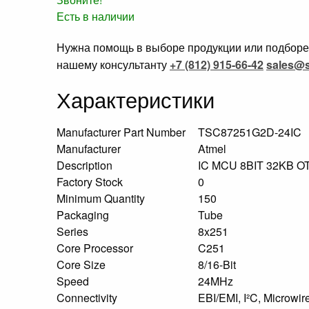
Есть в наличии
Нужна помощь в выборе продукции или подборе 
нашему консультанту
+7 (812) 915-66-42
sales@s
Характеристики
Manufacturer Part Number
TSC87251G2D-24IC
Manufacturer
Atmel
Description
IC MCU 8BIT 32KB 
Factory Stock
0
Minimum Quantity
150
Packaging
Tube
Series
8x251
Core Processor
C251
Core Size
8/16-Bit
Speed
24MHz
Connectivity
EBI/EMI, I²C, Microw