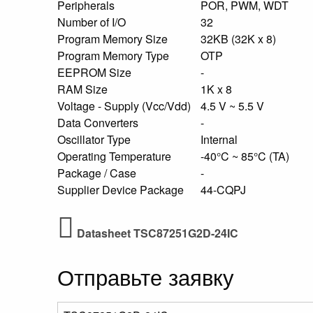
Peripherals
POR, PWM, WDT
Number of I/O
32
Program Memory Size
32KB (32K x 8)
Program Memory Type
OTP
EEPROM Size
-
RAM Size
1K x 8
Voltage - Supply (Vcc/Vdd)
4.5 V ~ 5.5 V
Data Converters
-
Oscillator Type
Internal
Operating Temperature
-40°C ~ 85°C (TA)
Package / Case
-
Supplier Device Package
44-CQPJ
Datasheet TSC87251G2D-24IC
Отправьте заявку