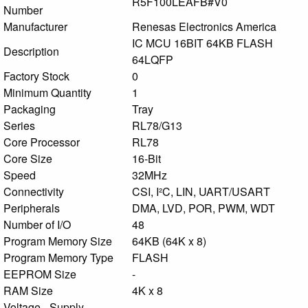
R5F100LEAFB#V0
Number
Manufacturer
Renesas Electronics America
IC MCU 16BIT 64KB FLASH
Description
64LQFP
Factory Stock
0
Minimum Quantity
1
Packaging
Tray
Series
RL78/G13
Core Processor
RL78
Core Size
16-Bit
Speed
32MHz
Connectivity
CSI, I²C, LIN, UART/USART
Peripherals
DMA, LVD, POR, PWM, WDT
Number of I/O
48
Program Memory Size
64KB (64K x 8)
Program Memory Type
FLASH
EEPROM Size
-
RAM Size
4K x 8
Voltage - Supply