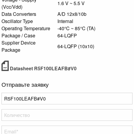
1.6 V ~ 5.5 V
(Vcc/Vdd)
Data Converters
A/D 12x8/10b
Oscillator Type
Internal
Operating Temperature
-40°C ~ 85°C (TA)
Package / Case
64-LQFP
Supplier Device
64-LQFP (10x10)
Package
Datasheet R5F100LEAFB#V0
Отправьте заявку