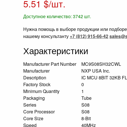
5.51
$/шт.
Доступное количество:
3742
шт.
Нужна помощь в выборе продукции или подборе 
нашему консультанту
+7 (812) 915-66-42
sales@s
Характеристики
Manufacturer Part Number
MC9S08SH32CWL
Manufacturer
NXP USA Inc.
Description
IC MCU 8BIT 32KB 
Factory Stock
0
Minimum Quantity
1
Packaging
Tube
Series
S08
Core Processor
S08
Core Size
8-Bit
Speed
40MHz