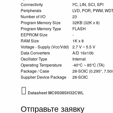
Connectivity
I²C, LIN, SCI, SPI
Peripherals
LVD, POR, PWM, WD
Number of I/O
23
Program Memory Size
32KB (32K x 8)
Program Memory Type
FLASH
EEPROM Size
-
RAM Size
1K x 8
Voltage - Supply (Vcc/Vdd)
2.7 V ~ 5.5 V
Data Converters
A/D 16x10b
Oscillator Type
Internal
Operating Temperature
-40°C ~ 85°C (TA)
Package / Case
28-SOIC (0.295", 7.5
Supplier Device Package
28-SOIC
Datasheet MC9S08SH32CWL
Отправьте заявку