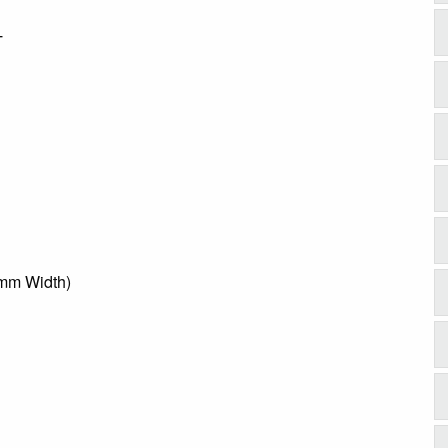
T
0mm Width)