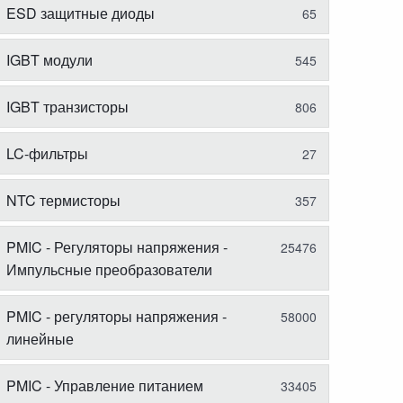
ESD защитные диоды
65
IGBT модули
545
IGBT транзисторы
806
LC-фильтры
27
NTC термисторы
357
PMIC - Регуляторы напряжения -
25476
Импульсные преобразователи
PMIC - регуляторы напряжения -
58000
линейные
PMIC - Управление питанием
33405